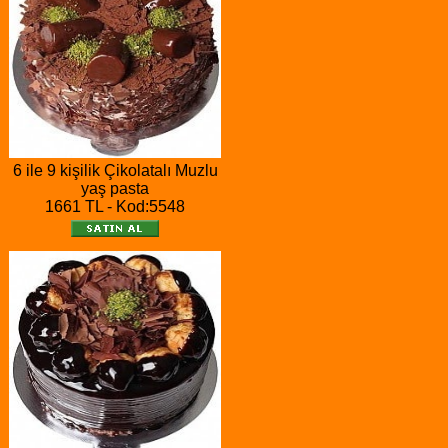
6 ile 9 kişilik Çikolatalı Muzlu
yaş pasta
1661 TL - Kod:5548