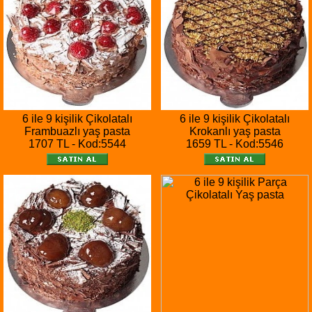
6 ile 9 kişilik Çikolatalı
6 ile 9 kişilik Çikolatalı
Frambuazlı yaş pasta
Krokanlı yaş pasta
1707 TL - Kod:5544
1659 TL - Kod:5546