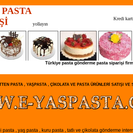
 PASTA
Kredi kartı ile sevdikler
Şİ
yollayın
Türkiye pasta gönderme pasta siparişi firması.
TEN PASTA , YAŞPASTA , ÇİKOLATA VE PASTA ÜRÜNLERİ SATIŞI VE 
 pasta , yaş pasta , kuru pasta , tatlı ve çikolata gönderme inter