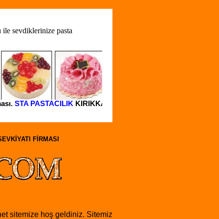
inize pasta
STA PASTACILIK
KIRIKKALE Alo pasta Hattı 0 850 8852010 0 312 2
SEVKİYATI FİRMASI
net sitemize hoş geldiniz. Sitemiz