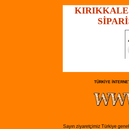
KIRIKKALE
SİPARİ
TÜRKİYE İNTERNET
Sayın ziyaretçimiz Türkiye geneli