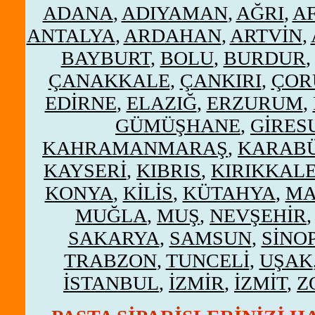
ADANA
,
ADIYAMAN
,
AĞRI
,
A
ANTALYA
,
ARDAHAN
,
ARTVİN
,
BAYBURT
,
BOLU
,
BURDUR
ÇANAKKALE
,
ÇANKIRI
,
ÇOR
EDİRNE
,
ELAZIĞ
,
ERZURUM
,
GÜMÜŞHANE
,
GİRES
KAHRAMANMARAŞ
,
KARAB
KAYSERİ
,
KIBRIS
,
KIRIKKAL
KONYA
,
KİLİS
,
KÜTAHYA
,
MA
MUĞLA
,
MUŞ
,
NEVŞEHİR
SAKARYA
,
SAMSUN
,
SİNO
TRABZON
,
TUNCELİ
,
UŞAK
İSTANBUL
,
İZMİR
,
İZMİT
,
Z