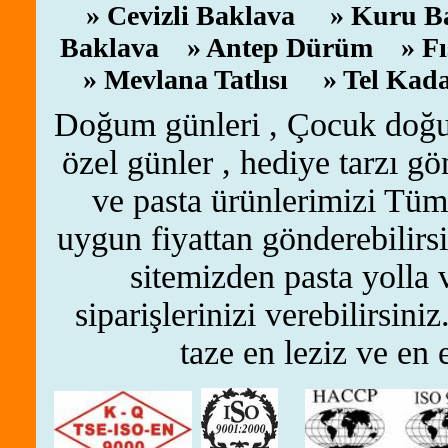
» Cevizli Baklava
» Kuru Bak
Baklava » Antep Dürüm » Fıs
» Mevlana Tatlısı » Tel K
Doğum günleri , Çocuk doğum 
özel günler , hediye tarzı gö
ve pasta ürünlerimizi Tüm 
uygun fiyattan gönderebilirsi
sitemizden pasta yolla
siparişlerinizi verebilirsi
taze en leziz ve en e