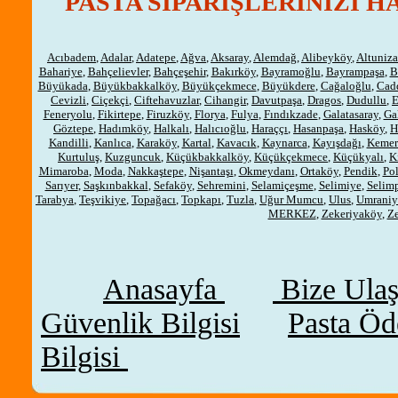
PASTA SİPARİŞLERİNİZİ H
Acıbadem
,
Adalar
,
Adatepe
,
Ağva
,
Aksaray
,
Alemdağ
,
Alibeyköy
,
Altuniz
Bahariye
,
Bahçelievler
,
Bahçeşehir
,
Bakırköy
,
Bayramoğlu
,
Bayrampaşa
,
B
Büyükada
,
Büyükbakkalköy
,
Büyükçekmece
,
Büyükdere
,
Cağaloğlu
,
Cad
Cevizli
,
Ciçekçi
,
Ciftehavuzlar
,
Cihangir
,
Davutpaşa
,
Dragos
,
Dudullu
,
Feneryolu
,
Fikirtepe
,
Firuzköy
,
Florya
,
Fulya
,
Fındıkzade
,
Galatasaray
,
Ga
Göztepe
,
Hadımköy
,
Halkalı
,
Halıcıoğlu
,
Haraççı
,
Hasanpaşa
,
Hasköy
,
H
Kandilli
,
Kanlıca
,
Karaköy
,
Kartal
,
Kavacık
,
Kaynarca
,
Kayışdağı
,
Kemer
Kurtuluş
,
Kuzguncuk
,
Küçükbakkalköy
,
Küçükçekmece
,
Küçükyalı
,
K
Mimaroba
,
Moda
,
Nakkaştepe
,
Nişantaşı
,
Okmeydanı
,
Ortaköy
,
Pendik
,
Po
Sarıyer
,
Saşkınbakkal
,
Sefaköy
,
Sehremini
,
Selamiçeşme
,
Selimiye
,
Selim
Tarabya
,
Teşvikiye
,
Topağacı
,
Topkapı
,
Tuzla
,
Uğur Mumcu
,
Ulus
,
Umraniy
MERKEZ
,
Zekeriyaköy
,
Ze
Anasayfa
Bize Ulaşı
Güvenlik Bilgisi
Pasta Ö
Bilgisi