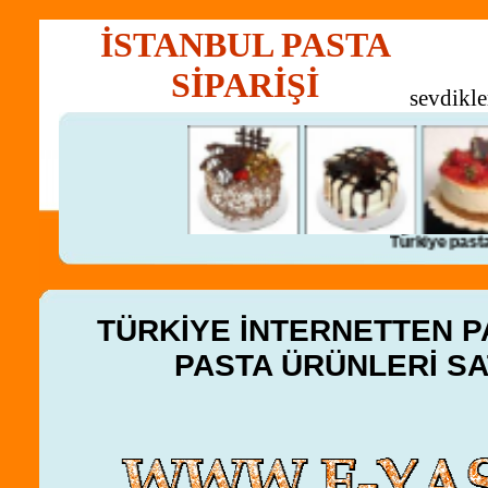
İSTANBUL PASTA
Kr
SİPARİŞİ
sevdikle
Türkiye pasta gönder
TÜRKİYE İNTERNETTEN PA
PASTA ÜRÜNLERİ SAT