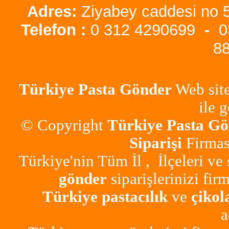
Adres:
Ziyabey caddesi no
Telefon :
0 312 4290699
-
0
8
Türkiye Pasta
Gönder
Web site
ile 
© Copyright
Türkiye Pasta G
Siparişi
Firmas
Türkiye'nin Tüm İl , İlçeleri ve
gönder
siparişlerinizi fir
Türkiye pastacılık
ve
çikol
a