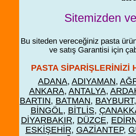
Sitemizden ver
Bu siteden vereceğiniz pasta ürü
ve satış Garantisi için ça
PASTA SİPARİŞLERİNİZİ 
ADANA
,
ADIYAMAN
,
AĞR
ANKARA
,
ANTALYA
,
ARDA
BARTIN
,
BATMAN
,
BAYBURT
BİNGÖL
,
BİTLİS
,
ÇANAKK
DİYARBAKIR
,
DÜZCE
,
EDİR
ESKİŞEHİR
,
GAZİANTEP
,
G