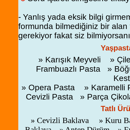
- Yanlış yada eksik bilgi girme
formunda bilmediğiniz bir alan
gerekiyor fakat siz bilmiyorsanı
Yaşpasta
» Karışık Meyveli » Çil
Frambuazlı Pasta » Böğü
Kest
» Opera Pasta » Karamelli 
Cevizli Pasta » Parça Çikol
Tatlı Ür
» Cevizli Baklava » Kuru Ba
Baklava » Antep Dürüm » Fı