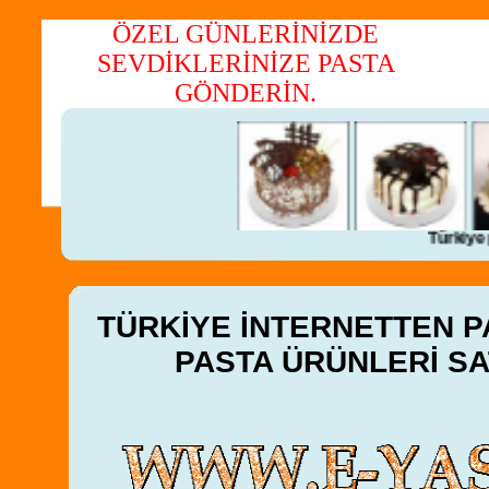
ÖZEL GÜNLERİNİZDE
SEVDİKLERİNİZE PASTA
Kredi k
GÖNDERİN.
Türkiye past
TÜRKİYE İNTERNETTEN PA
PASTA ÜRÜNLERİ SAT