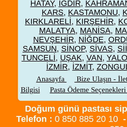
HATAY
,
IĞDIR
,
KAHRAMA
KARS
,
KASTAMONU
,
KIRKLARELİ
,
KIRŞEHİR
,
K
MALATYA
,
MANİSA
,
MA
NEVŞEHİR
,
NİĞDE
,
ORD
SAMSUN
,
SİNOP
,
SİVAS
,
Sİ
TUNCELİ
,
UŞAK
,
VAN
,
YAL
İZMİR
,
İZMİT
,
ZONGU
Anasayfa
Bize Ulaşın - İle
Bilgisi
Pasta Ödeme Seçenekler
Doğum günü pastası sipa
Telefon :
0 850 885 20 10