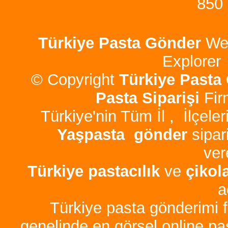
850
Türkiye Pasta
Gönder
Web
Explorer 
© Copyright
Türkiye Pasta
Pasta Siparişi
Fir
Türkiye'nin Tüm İl , İlçele
Yaşpasta gönder
sipar
vere
Türkiye pastacılık
ve
çikol
a
Türkiye pasta gönderimi 
genelinde en görsel online pas