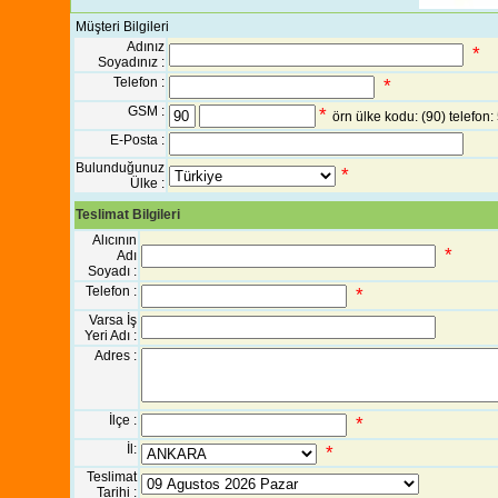
Müşteri Bilgileri
Adınız
*
Soyadınız :
Telefon :
*
GSM :
*
örn ülke kodu: (90) telefo
E-Posta :
Bulunduğunuz
*
Ülke :
Teslimat Bilgileri
Alıcının
*
Adı
Soyadı :
Telefon :
*
Varsa İş
Yeri Adı :
Adres :
İlçe :
*
İl:
*
Teslimat
Tarihi :