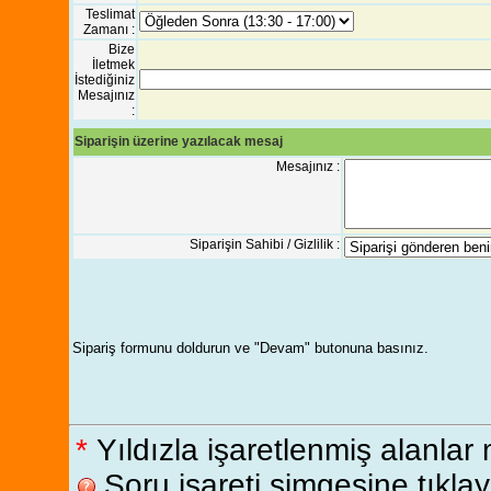
Teslimat
Zamanı :
Bize
İletmek
İstediğiniz
Mesajınız
:
Siparişin üzerine yazılacak mesaj
Mesajınız :
Siparişin Sahibi / Gizlilik :
Sipariş formunu doldurun ve "Devam" butonuna basınız.
*
Yıldızla işaretlenmiş alanlar
Soru işareti simgesine tıklaya